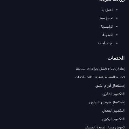
اتصل بنا
احجز معنا
الرئيسية
المدونة
عن د.أحمد
الخدمات
إعادة إصلاح فشل جراحات السمنة
تكميم المعدة بتقنية الثلاث فتحات
إستئصال أورام الثدى
التكميم الدقيق
إستئصال سرطان القولون
التكميم المعدل
التكميم البكينى
تحويل مسار المعدة المصغر