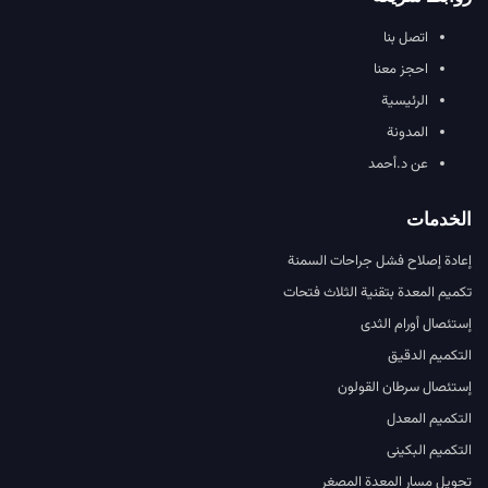
اتصل بنا
احجز معنا
الرئيسية
المدونة
عن د.أحمد
الخدمات
إعادة إصلاح فشل جراحات السمنة
تكميم المعدة بتقنية الثلاث فتحات
إستئصال أورام الثدى
التكميم الدقيق
إستئصال سرطان القولون
التكميم المعدل
التكميم البكينى
تحويل مسار المعدة المصغر