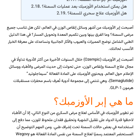
هل يمكن استخدام الأوزمبك بعد عمليات السمنة؟
هل الأوزمبك علاج سحري للسمنة؟
أصبحت إبر الأوزمبك من أشهر وسائل إنقاص الوزن في العالم، لكن هل تناسب جميع
مرضى السمنة؟ وما الفرق بينها وبين تكميم المعدة وتحويل المسار؟ في هذا الدليل
الطبي الشامل نوضح المميزات والعيوب والآثار الجانبية ونساعدك على معرفة الخيار
الأنسب لحالتك.
أصبحت إبر الأوزمبك (Ozempic) خلال السنوات الأخيرة من أكثر الأدوية تداولًا في
مجال علاج السمنة وإنقاص الوزن، حتى تحولت إلى حديث المرضى والأطباء ووسائل
الإعلام حول العالم. ويحتوي الأوزمبك على المادة الفعالة “سيماجلوتيد”
(Semaglutide)، وهي تنتمي إلى مجموعة أدوية تُعرف باسم محفزات مستقبلات
هرمون GLP-1.
ما هي إبر الأوزمبك؟
تم تطوير الأوزمبك في الأساس لعلاج مرض السكري من النوع الثاني، إلا أن الأطباء
لاحظوا قدرة الدواء على تقليل الشهية وتحقيق فقدان ملحوظ للوزن، مما دفع إلى
استخدامه في بعض حالات السمنة تحت إشراف طبي. ومن المهم التوضيح أن
المستحضر المعتمد رسميًا لعلاج السمنة من نفس المادة الفعالة هو Wegovy