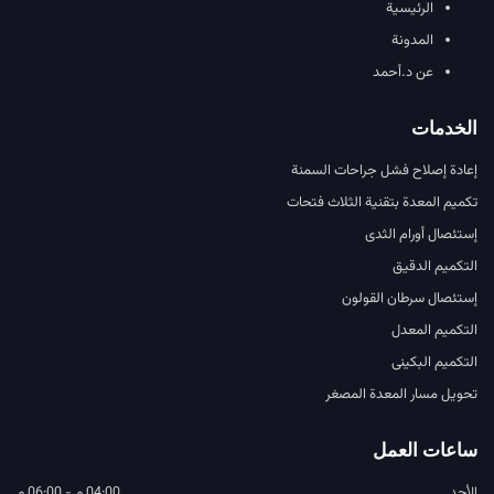
الرئيسية
المدونة
عن د.أحمد
الخدمات
إعادة إصلاح فشل جراحات السمنة
تكميم المعدة بتقنية الثلاث فتحات
إستئصال أورام الثدى
التكميم الدقيق
إستئصال سرطان القولون
التكميم المعدل
التكميم البكينى
تحويل مسار المعدة المصغر
ساعات العمل
الأحد
04:00 م - 06:00 م