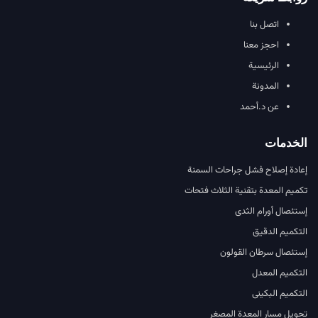
اتصل بنا
احجز معنا
الرئيسية
المدونة
عن د.أحمد
الخدمات
إعادة إصلاح فشل جراحات السمنة
تكميم المعدة بتقنية الثلاث فتحات
إستئصال أورام الثدى
التكميم الدقيق
إستئصال سرطان القولون
التكميم المعدل
التكميم البكينى
تحويل مسار المعدة المصغر