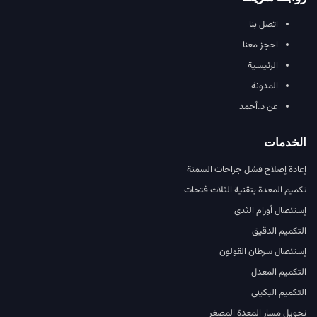
اتصل بنا
احجز معنا
الرئيسية
المدونة
عن د.أحمد
الخدمات
إعادة إصلاح فشل جراحات السمنة
تكميم المعدة بتقنية الثلاث فتحات
إستئصال أورام الثدى
التكميم الدقيق
إستئصال سرطان القولون
التكميم المعدل
التكميم البكينى
تحويل مسار المعدة المصغر