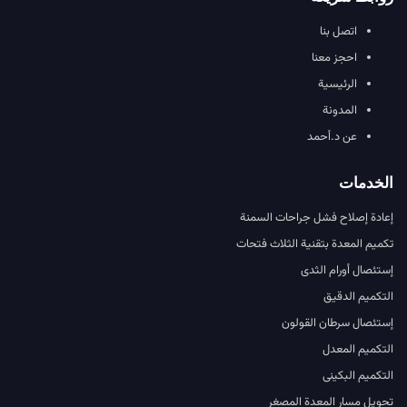
اتصل بنا
احجز معنا
الرئيسية
المدونة
عن د.أحمد
الخدمات
إعادة إصلاح فشل جراحات السمنة
تكميم المعدة بتقنية الثلاث فتحات
إستئصال أورام الثدى
التكميم الدقيق
إستئصال سرطان القولون
التكميم المعدل
التكميم البكينى
تحويل مسار المعدة المصغر