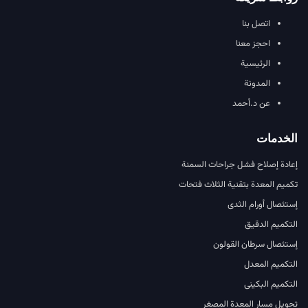
اتصل بنا
احجز معنا
الرئيسية
المدونة
عن د.أحمد
الخدمات
إعادة إصلاح فشل جراحات السمنة
تكميم المعدة بتقنية الثلاث فتحات
إستئصال أورام الثدى
التكميم الدقيق
إستئصال سرطان القولون
التكميم المعدل
التكميم البكينى
تحويل مسار المعدة المصغر