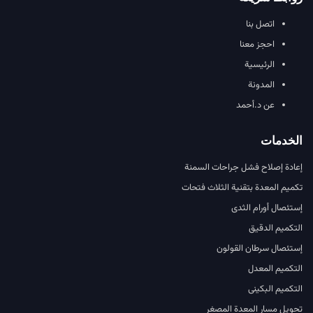
اتصل بنا
احجز معنا
الرئيسية
المدونة
عن د.أحمد
الخدمات
إعادة إصلاح فشل جراحات السمنة
تكميم المعدة بتقنية الثلاث فتحات
إستئصال أورام الثدى
التكميم الدقيق
إستئصال سرطان القولون
التكميم المعدل
التكميم البكينى
تحويل مسار المعدة المصغر