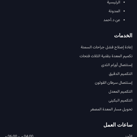
الرئيسية
المدونة
عن د.أحمد
الخدمات
إعادة إصلاح فشل جراحات السمنة
تكميم المعدة بتقنية الثلاث فتحات
إستئصال أورام الثدى
التكميم الدقيق
إستئصال سرطان القولون
التكميم المعدل
التكميم البكينى
تحويل مسار المعدة المصغر
ساعات العمل
الأحد
04:00 م - 06:00 م