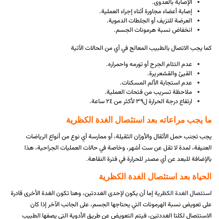
الإصابة بالعدوى.
إصابة أعضاء مجاورة أثناء إجراء العملية.
العرضة للنزيف أو الجلطات الدموية.
انخفاض نسبة هرمونات الجسم.
كما يجب الاتصال بالطبيب المعالج في أي من الحالات الآتية
عدم التئام الجرح أو تورمه واحمراره.
القيئ والقشعريرة.
عدم استجابة الألم المسكنات.
ملاحظة تسريب من فتحات العملية.
ارتفاع درجة الحرارة ل٣٩ لأكثر من ٢٤ ساعة.
ما يجب مراعاته بعد استئصال الغدة الكظرية
يجب تجنب حمل الأثقال والأوزان الثقيلة، أو ممارسة أي نوع من أنواع الرياضات
العنيفة، لمدة لا تقل عن ست أشهر، وخاصة في حالات العمليات الجراحية، هذا
بالإضافة للبعد عن أي مصدر للحرارة في فترة النقاهة.
الحياة بعد استئصال الغدة الكظرية
استئصال الغدة الكظرية
إما أن يكون لإحدى الغددتين، وهنا تكون الغدة الأخرى قادرة
على تعويض نسبة الهرمونات التي يحتاجها الجسم، على الجانب الآخر إذا كان
الاستئصال لكلتا الغددتين، فيتم التعويض عن طريق الأدوية التي يصفها الطبيب