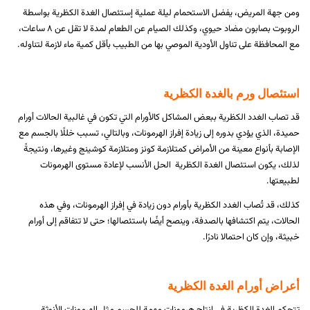
ومن جهة المريض، يفضل الاستحمام ليلة عملية إستئصال الغدة الكظرية بواسطة
الروبوت بصابون مضاد حيوي، وكذلك الصيام عن الطعام لمدة لا تقل عن ٨ ساعات،
مع المحافظة على تناول الأودية الموصي بها من الطبيب بأقل كمية ماء لازمة لتناوله.
استئصال ورم بالغدة الكظرية
قد تصاب الغدد الكظرية ببعض المشاكل كالأورام التي تكون في غالبية الحالات أورام
حميدة، الذي يؤدي بدوره إلى زيادة إفراز الهرمونات، وبالتالي، تسبب خللًا بالجسم مع
الإصابة بأنواع معينة من الأمراض كمتلازمة كونز ومتلازمة كوشينج وغيرها، ونتيجةً
لذلك، يكون استئصال الغدة الكظرية الحل الأنسب لإعادة مستوى الهرمونات
لطبيعتها.
كذلك، قد تُصاب الغدد الكظرية بأورام دون زيادة في إفراز الهرمونات، وفي هذه
الحالات، يتم اكتشافها بالصدفة، وينصح أيضًا باستئصالها؛ حتى لا تتفاقم إلى أورام
خبيثة، وإن كان احتمالا نادرًا.
أعراض أورام الغدة الكظرية