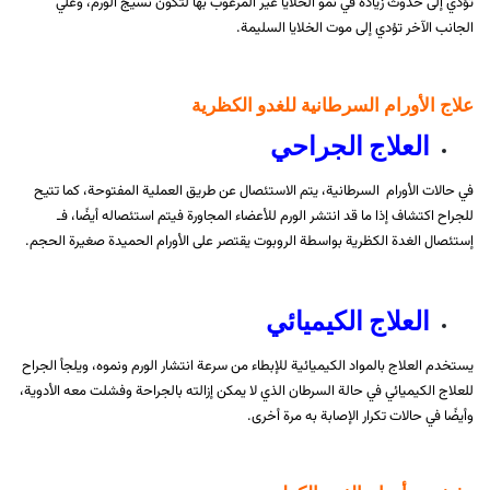
تؤدي إلى حدوث زيادة في نمو الخلايا غير المرغوب بها لتكون نسيج الورم، وعلي
الجانب الآخر تؤدي إلى موت الخلايا السليمة.
علاج الأورام السرطانية للغدو الكظرية
العلاج الجراحي
في حالات الأورام السرطانية، يتم الاستئصال عن طريق العملية المفتوحة، كما تتيح
للجراح اكتشاف إذا ما قد انتشر الورم للأعضاء المجاورة فيتم استئصاله أيضًا، فـ
إستئصال الغدة الكظرية بواسطة الروبوت يقتصر على الأورام الحميدة صغيرة الحجم.
العلاج الكيميائي
يستخدم العلاج بالمواد الكيميائية للإبطاء من سرعة انتشار الورم ونموه، ويلجأ الجراح
للعلاج الكيميائي في حالة السرطان الذي لا يمكن إزالته بالجراحة وفشلت معه الأدوية،
وأيضًا في حالات تكرار الإصابة به مرة أخرى.