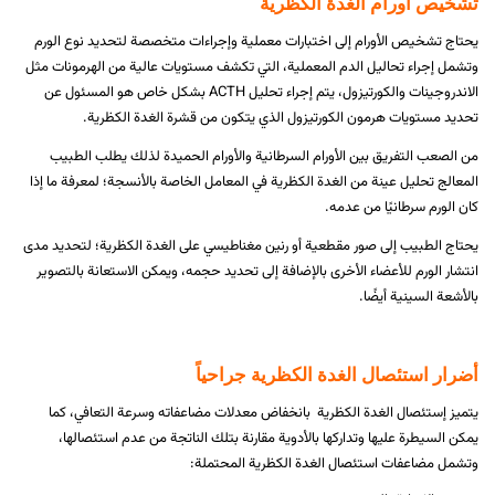
تشخيص أورام الغدة الكظرية
يحتاج تشخيص الأورام إلى اختبارات معملية وإجراءات متخصصة لتحديد نوع الورم
وتشمل إجراء تحاليل الدم المعملية، التي تكشف مستويات عالية من الهرمونات مثل
الاندروجينات والكورتيزول، يتم إجراء تحليل ACTH بشكل خاص هو المسئول عن
تحديد مستويات هرمون الكورتيزول الذي يتكون من قشرة الغدة الكظرية.
من الصعب التفريق بين الأورام السرطانية والأورام الحميدة لذلك يطلب الطبيب
المعالج تحليل عينة من الغدة الكظرية في المعامل الخاصة بالأنسجة؛ لمعرفة ما إذا
كان الورم سرطانيًا من عدمه.
يحتاج الطبيب إلى صور مقطعية أو رنين مغناطيسي على الغدة الكظرية؛ لتحديد مدى
انتشار الورم للأعضاء الأخرى بالإضافة إلى تحديد حجمه، ويمكن الاستعانة بالتصوير
بالأشعة السينية أيضًا.
أضرار استئصال الغدة الكظرية جراحياً
يتميز إستئصال الغدة الكظرية بانخفاض معدلات مضاعفاته وسرعة التعافي، كما
يمكن السيطرة عليها وتداركها بالأدوية مقارنة بتلك الناتجة من عدم استئصالها،
وتشمل مضاعفات استئصال الغدة الكظرية المحتملة: