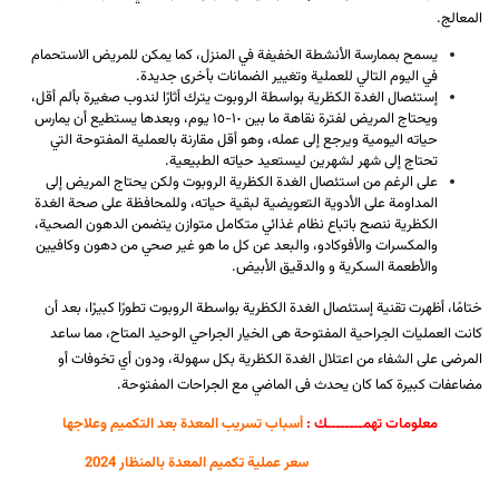
المعالج.
يسمح بممارسة الأنشطة الخفيفة في المنزل، كما يمكن للمريض الاستحمام
في اليوم التالي للعملية وتغيير الضمانات بأخرى جديدة.
إستئصال الغدة الكظرية بواسطة الروبوت يترك أثارًا لندوب صغيرة بألم أقل،
ويحتاج المريض لفترة نقاهة ما بين ١٠-١٥ يوم، وبعدها يستطيع أن يمارس
حياته اليومية ويرجع إلى عمله، وهو أقل مقارنة بالعملية المفتوحة التي
تحتاج إلى شهر لشهرين ليستعيد حياته الطبيعية.
على الرغم من استئصال الغدة الكظرية الروبوت ولكن يحتاج المريض إلى
المداومة على الأدوية التعويضية لبقية حياته، وللمحافظة على صحة الغدة
الكظرية ننصح باتباع نظام غذائي متكامل متوازن يتضمن الدهون الصحية،
والمكسرات والأفوكادو، والبعد عن كل ما هو غير صحي من دهون وكافيين
والأطعمة السكرية و والدقيق الأبيض.
ختامًا، أظهرت تقنية إستئصال الغدة الكظرية بواسطة الروبوت تطورًا كبيرًا، بعد أن
كانت العمليات الجراحية المفتوحة هى الخيار الجراحي الوحيد المتاح، مما ساعد
المرضى على الشفاء من اعتلال الغدة الكظرية بكل سهولة، ودون أي تخوفات أو
مضاعفات كبيرة كما كان يحدث فى الماضي مع الجراحات المفتوحة.
معلومات تهمــــــــك :
أسباب تسريب المعدة بعد التكميم وعلاجها
سعر عملية تكميم المعدة بالمنظار 2024