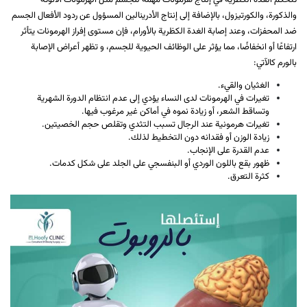
تتحكم الغدة الكظرية في إنتاج هرمونات مهمة للجسم مثل الهرمونات الأنوثة
والذكورة، والكورتيزول، بالإضافة إلى إنتاج الأدرينالين المسؤول عن ردود الأفعال الجسم
ضد المحفزات، وعند إصابة الغدة الكظرية بالأورام، فإن مستوى إفراز الهرمونات يتأثر
ارتفاعًا أو انخفاضًا، مما يؤثر على الوظائف الحيوية للجسم، و تظهر أعراض الإصابة
بالورم كالآتي:
الغثيان والقيء.
تغيرات في الهرمونات لدى النساء يؤدي إلى عدم انتظام الدورة الشهرية
وتساقط الشعر، أو زيادة نموه في أماكن غير مرغوب فيها.
تغيرات هرمونية عند الرجال تسبب التثدي وتقلص حجم الخصيتين.
زيادة الوزن أو فقدانه دون التخطيط لذلك.
عدم القدرة على الإنجاب.
ظهور بقع باللون الوردي أو البنفسجي على الجلد على شكل كدمات.
كثرة التعرق.